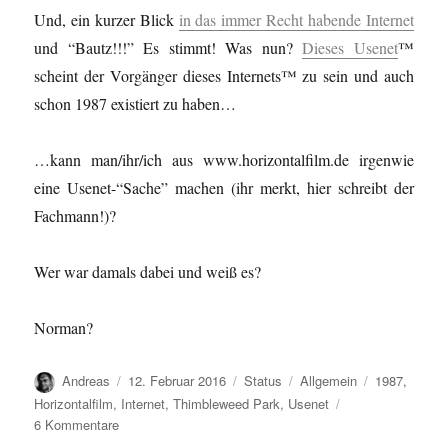
Und, ein kurzer Blick
in das immer Recht habende Internet
und “Bautz!!!” Es stimmt! Was nun?
Dieses Usenet
™
scheint der Vorgänger dieses Internets™ zu sein und auch
schon 1987 existiert zu haben…
…kann man/ihr/ich aus www.horizontalfilm.de irgenwie
eine Usenet-“Sache” machen (ihr merkt, hier schreibt der
Fachmann!)?
Wer war damals dabei und weiß es?
Norman?
Autor
Veröffentlicht
Format
Kategorien
Schlagwörte
Andreas
12. Februar 2016
Status
Allgemein
1987
,
am
Horizontalfilm
,
Internet
,
Thimbleweed Park
,
Usenet
zu
6 Kommentare
Thimbleweed