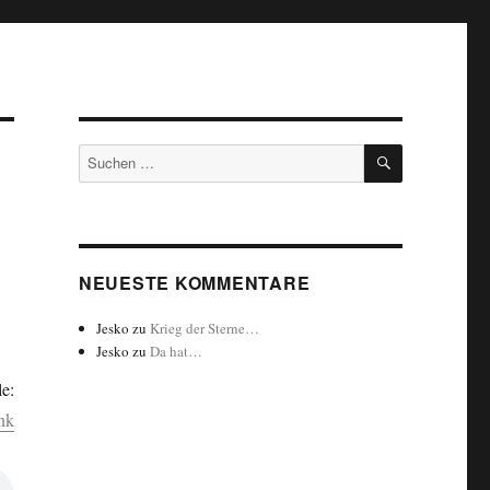
SUCHEN
Suchen
nach:
NEUESTE KOMMENTARE
Jesko
zu
Krieg der Sterne…
Jesko
zu
Da hat…
e:
nk