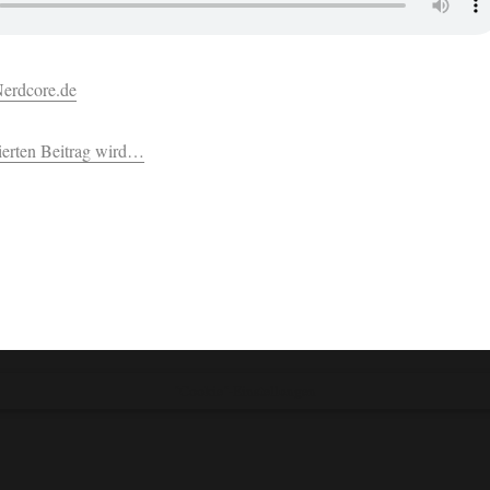
erdcore.de
nierten Beitrag wird…
"Cookie"-Einstellungen