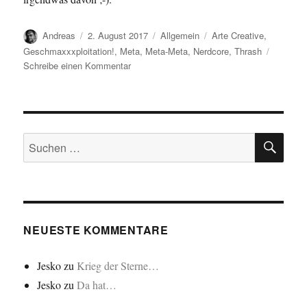
Autor
Veröffentlicht
Kategorien
Schlagwörter
Andreas
2. August 2017
Allgemein
Arte Creative
,
am
Geschmaxxxploitation!
,
Meta
,
Meta-Meta
,
Nerdcore
,
Thrash
zu
Schreibe einen Kommentar
Geschmaxxxploitation!…
SU
Suchen
nach:
NEUESTE KOMMENTARE
Jesko
zu
Krieg der Sterne…
Jesko
zu
Da hat…