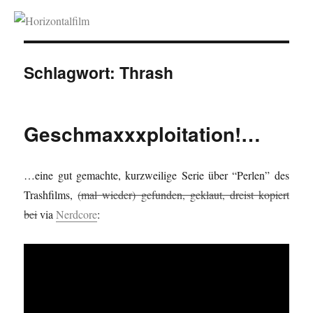
Horizontalfilm
Schlagwort:
Thrash
Geschmaxxxploitation!…
…eine gut gemachte, kurzweilige Serie über “Perlen” des
Trashfilms,
(mal wieder) gefunden, geklaut, dreist kopiert
bei
via
Nerdcore
: