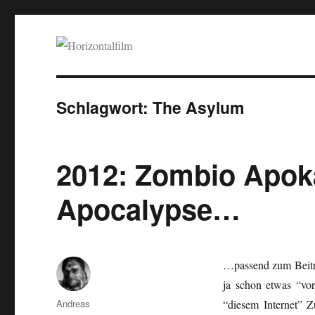
Horizontalfilm
SciFi, Horror, B-Movies, Stop-Motion, Animation, Musik
Schlagwort:
The Asylum
2012: Zombio Apok
Apocalypse…
…passend zum Beitr
ja schon etwas “vo
Autor
Andreas
“diesem Internet” Z