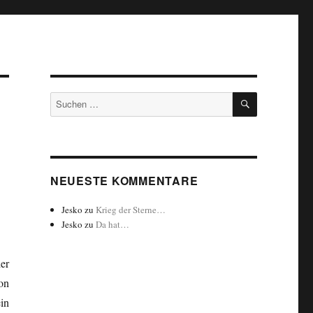
SUCHEN
Suchen
nach:
NEUESTE KOMMENTARE
Jesko
zu
Krieg der Sterne…
Jesko
zu
Da hat…
er
on
in