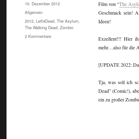
Veröffentlicht
10. Dezember 2012
Film von “
The Asyl
am
Kategorien
Allgemein
Geschmack sein! Ans
Schlagwörter
2012
,
Left4Dead
,
The Asylum
,
Ideen!
The Walking Dead
,
Zombio
zu
2 Kommentare
Exzellent!!! Hier i
2012:
mehr…also für die 
Zombio
Apokalipso…/2012:
Zombie
[UPDATE 2022: Das V
Apocalypse…
Tja, was soll ich s
Dead” (Comic!), aber
ein zu großer Zombi