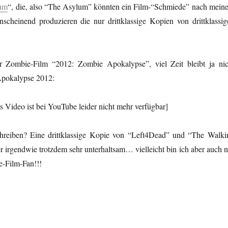
um
“, die, also “The Asylum” könnten ein Film-“Schmiede” nach mein
cheinend produzieren die nur drittklassige Kopien von drittklassig
hr Zombie-Film “2012: Zombie Apokalypse”, viel Zeit bleibt ja nic
Apokalypse 2012:
ideo ist bei YouTube leider nicht mehr verfügbar]
chreiben? Eine drittklassige Kopie von “Left4Dead” und “The Walki
 irgendwie trotzdem sehr unterhaltsam… vielleicht bin ich aber auch n
e-Film-Fan!!!