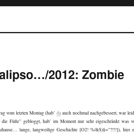
alipso…/2012: Zombie
ag vom letzten Montag (hab’
da
auch nochmal nachgebessert, war leid
r die Füße” gebloggt, hab’ im Moment nur sehr eigeschränkt was v
uhause… lange, langweilige Geschichte [O2! %/&$)§=”?!!!]), hier e