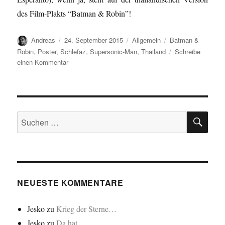
des Film-Plakts “Batman & Robin”!
Autor
Veröffentlicht
Kategorien
Schlagwörter
Andreas
24. September 2015
Allgemein
Batman &
am
Robin
,
Poster
,
Schlefaz
,
Supersonic-Man
,
Thailand
Schreibe
zu
einen Kommentar
Supersonic-
Man…
SU
Suchen
nach:
NEUESTE KOMMENTARE
Jesko
zu
Krieg der Sterne…
Jesko
zu
Da hat…