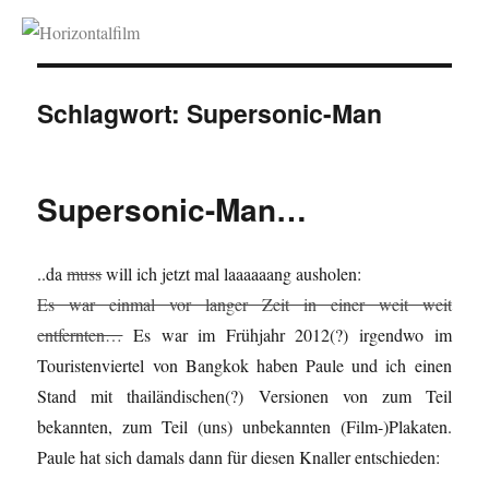
Horizontalfilm
Schlagwort:
Supersonic-Man
Supersonic-Man…
..da
muss
will ich jetzt mal laaaaaang ausholen:
Es war einmal vor langer Zeit in einer weit weit
entfernten…
Es war im Frühjahr 2012(?) irgendwo im
Touristenviertel von Bangkok haben Paule und ich einen
Stand mit thailändischen(?) Versionen von zum Teil
bekannten, zum Teil (uns) unbekannten (Film-)Plakaten.
Paule hat sich damals dann für diesen Knaller entschieden: