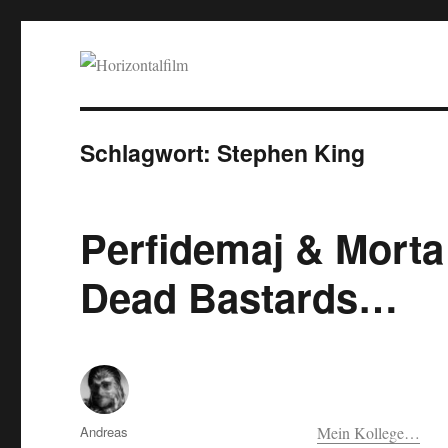
Horizontalfilm
SciFi, Horror, B-Movies, Stop-Motion, Animation, Musik
Schlagwort:
Stephen King
Perfidemaj & Morta
Dead Bastards…
Autor
Andreas
Mein Kollege…