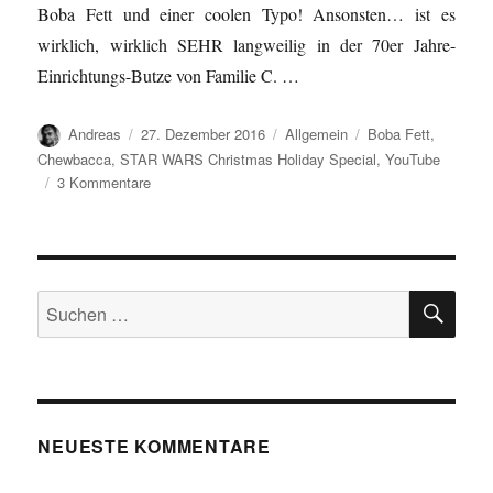
Boba Fett und einer coolen Typo! Ansonsten… ist es
wirklich, wirklich SEHR langweilig in der 70er Jahre-
Einrichtungs-Butze von Familie C. …
Autor
Veröffentlicht
Kategorien
Schlagwörter
Andreas
27. Dezember 2016
Allgemein
Boba Fett
,
am
Chewbacca
,
STAR WARS Christmas Holiday Special
,
YouTube
zu
3 Kommentare
Das
Star
Wars
Weihnachtspecial…
SU
Suchen
nach:
NEUESTE KOMMENTARE