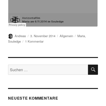
Autor
Veröffentlicht
Kategorien
Schlagwörter
Andreas
3. November 2014
Allgemein
Maria
,
am
zu
Souledge
1 Kommentar
Mallonga
reklamado…/Kurze
Werbung…
SU
Suchen
nach:
NEUESTE KOMMENTARE