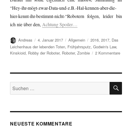
“Hey-ihr-mögt-zwar-Data-und-z.B.-Hal-kennen-aber-die-
hier-kennt-ihr-bestimmt-nicht-“Robotern folgen, leider bin
ich nie über den,
Achtung Spoiler…
Autor
Veröffentlicht
Kategorien
Schlagwörter
Andreas
4. Januar 2017
Allgemein
2016
,
2017
,
Das
am
Leichenhaus der lebenden Toten
,
Frühjahrsputz
,
Godwin's Law
,
zu
Kinskioid
,
Robby der Roboter
,
Roboter
,
Zombie
2 Kommentare
Frühja
SU
Suchen
nach:
NEUESTE KOMMENTARE