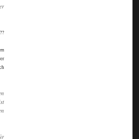
er
??
em
er
ch
en
st
en
ür