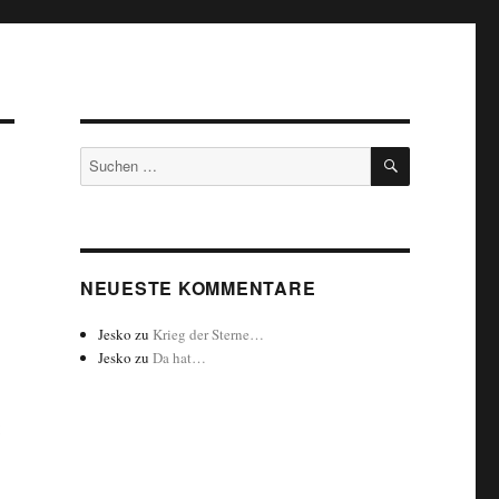
SUCHEN
Suchen
nach:
NEUESTE KOMMENTARE
Jesko
zu
Krieg der Sterne…
Jesko
zu
Da hat…
: