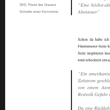
“Eine höchst-akt
Schlagwörter
DVD
,
Planet des Grauens
Abenteuer”
zu
Schreibe einen Kommentar
Planet
des
Grauens…
Schon da habe ich
Film/unserer Serie 
Serie inspirieren l
total schockiert
etwas
“Ein amerikanis
Zeitstrom geschl
von einem Atom
Restvolk Gefahr
Da eine Rückkeh