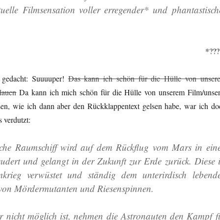
uelle Filmsensation voller erregender* und phantastisch
*???
 gedacht: Suuuuper!
Das kann ich schön für die Hülle von unser
klauen
Da kann ich mich schön für die Hülle von unserem Film/unser
assen, wie ich dann aber den Rückklappentext gelsen habe, war ich do
 verdutzt:
che Raumschiff wird auf dem Rückflug vom Mars in ein
eudert und gelangt in der Zukunft zur Erde zurück. Diese i
krieg verwüstet und ständig dem unterirdisch lebend
 von Mördermutanten und Riesenspinnen.
r nicht möglich ist, nehmen die Astronauten den Kampf f