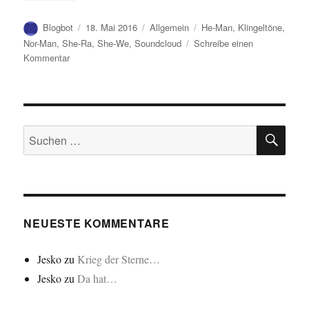
Autor
Veröffentlicht
Kategorien
Schlagwörter
Blogbot
18. Mai 2016
Allgemein
He-Man
,
Klingeltöne
,
am
Nor-Man
,
She-Ra
,
She-We
,
Soundcloud
Schreibe einen
zu
Kommentar
Klingeltöne…
SU
Suchen
nach:
NEUESTE KOMMENTARE
Jesko
zu
Krieg der Sterne…
Jesko
zu
Da hat…