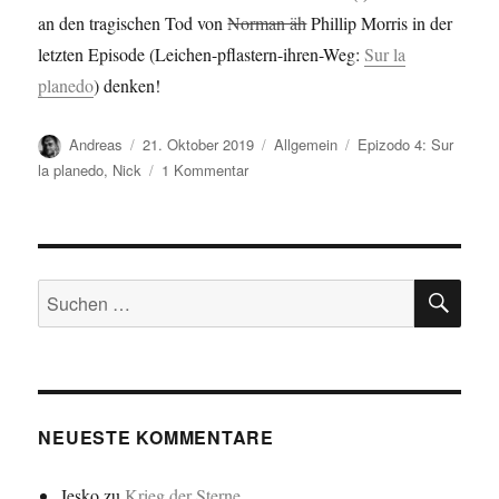
an den tragischen Tod von
Norman äh
Phillip Morris in der
letzten Episode (Leichen-pflastern-ihren-Weg:
Sur la
planedo
) denken!
Autor
Veröffentlicht
Kategorien
Schlagwörter
Andreas
21. Oktober 2019
Allgemein
Epizodo 4: Sur
am
zu
la planedo
,
Nick
1 Kommentar
Nick
Norman…
SU
Suchen
nach:
NEUESTE KOMMENTARE
Jesko
zu
Krieg der Sterne…