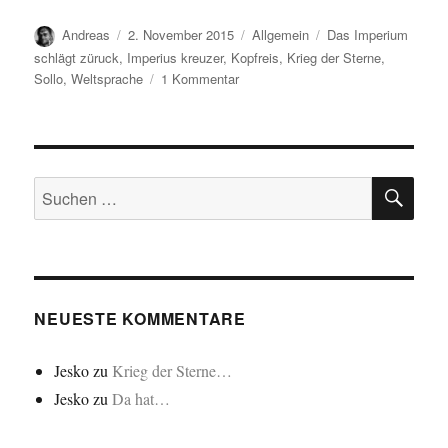
Autor
Veröffentlicht
Kategorien
Schlagwörter
Andreas
2. November 2015
Allgemein
Das Imperium
am
schlägt züruck
,
Imperius kreuzer
,
Kopfreis
,
Krieg der Sterne
,
zu
Sollo
,
Weltsprache
1 Kommentar
Krieg
der
Sterne…
SU
Suchen
nach:
NEUESTE KOMMENTARE
Jesko
zu
Krieg der Sterne…
Jesko
zu
Da hat…