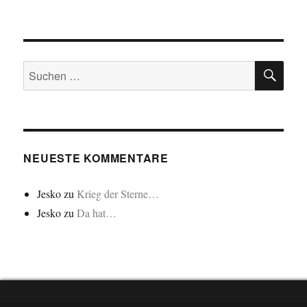
Disko…
SU
Suchen
nach:
NEUESTE KOMMENTARE
Jesko
zu
Krieg der Sterne…
Jesko
zu
Da hat…
"Cookie"-Einstellungen