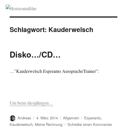
Horizontalfilm
Schlagwort:
Kauderwelsch
Disko…/CD…
…”Kauderwelsch Esperanto AusspracheTrainer”:
Um beim diesjährigen…
Autor
Veröffentlicht
Kategorien
Schlagwörter
Andreas
4. März 2014
Allgemein
Esperanto
,
am
zu
Kauderwelsch
,
Meine Rechnung
Schreibe einen Kommentar