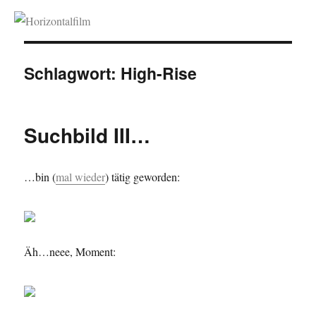
Horizontalfilm
Schlagwort:
High-Rise
Suchbild III…
…bin (
mal wieder
) tätig geworden:
Äh…neee, Moment: