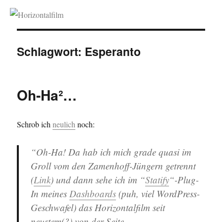
Horizontalfilm
Schlagwort:
Esperanto
Oh-Ha²…
Schrob ich
neulich
noch:
“Oh-Ha! Da hab ich mich grade quasi im
Groll vom den Zamenhoff-Jüngern getrennt
(
Link
) und dann sehe ich im “
Statify
“-Plug-
In meines
Dashboards
(puh, viel WordPress-
Geschwafel) das Horizontalfilm seit
neustem(?) von der Seite