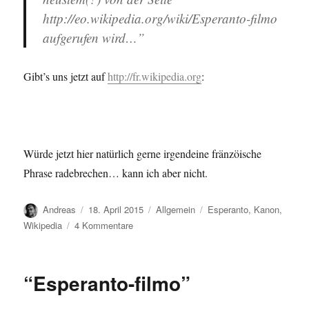
http://eo.wikipedia.org/wiki/Esperanto-filmo
aufgerufen wird…”
Gibt’s uns jetzt auf
http://fr.wikipedia.org
:
Würde jetzt hier natürlich gerne irgendeine fränzöische
Phrase radebrechen… kann ich aber nicht.
Autor
Veröffentlicht
Kategorien
Schlagwörter
Andreas
18. April 2015
Allgemein
Esperanto
,
Kanon
,
am
zu
Wikipedia
4 Kommentare
Oh-
Ha²…
“Esperanto-filmo”