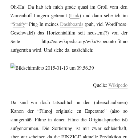
Oh-Ha! Da hab ich mich grade quasi im Groll vom den
Zamenhoff-Jüngern getrennt (
Link
) und dann sehe ich im
“
Statify
“-Plug-In meines
Dashboards
(puh, viel WordPress-
Geschwafel) das Horizontalfilm seit neustem(?) von der
Seite http://eo.wikipedia.org/wiki/Esperanto-filmo
aufgerufen wird. Und siehe da, tatsächlich:
Quelle:
Wikipedo
Da sind wir doch tatsächlich in den (überschaubaren)
Kanon der “Filmoj originale en Esperanto” (also so
sinngemäß: Filme in denen Filme die Originalsprache ist)
aufgenommen. Die Sortierung ist mir zwar schleierhaft,
aber wir scheinen da die EINZIGE aktuelle Produktion zu