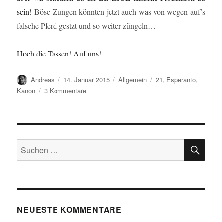
sein!
Böse Zungen könnten jetzt auch was von wegen auf’s
falsche Pferd gestzt und so weiter züngeln…
Hoch die Tassen! Auf uns!
Autor
Veröffentlicht
Kategorien
Schlagwörter
Andreas
14. Januar 2015
Allgemein
21
,
Esperanto
,
am
zu
Kanon
3 Kommentare
“Esperanto-
filmo”
SU
Suchen
nach:
NEUESTE KOMMENTARE