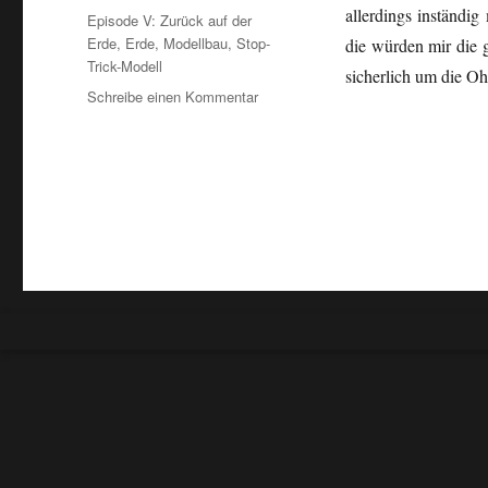
allerdings inständig
Schlagwörter
Episode V: Zurück auf der
Erde
,
Erde
,
Modellbau
,
Stop-
die würden mir die 
Trick-Modell
sicherlich um die O
zu
Schreibe einen Kommentar
Habe…