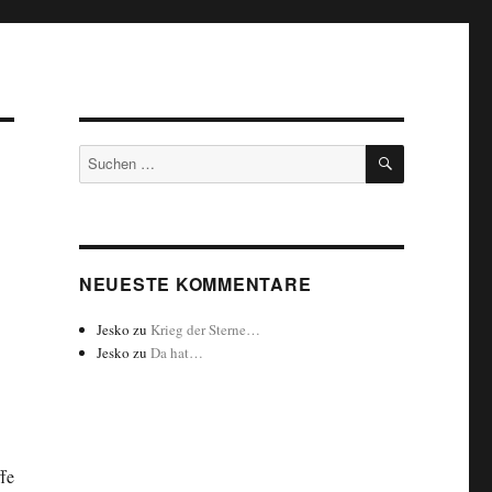
SUCHEN
Suchen
nach:
NEUESTE KOMMENTARE
Jesko
zu
Krieg der Sterne…
Jesko
zu
Da hat…
fe