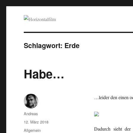
Horizontalfilm
SciFi, Horror, B-Movies, Stop-Motion, Animation, Musik
Schlagwort:
Erde
Habe…
…leider den einen od
Autor
Andreas
Veröffentlicht
12. März 2018
am
Dadurch sieht der 
Kategorien
Allgemein