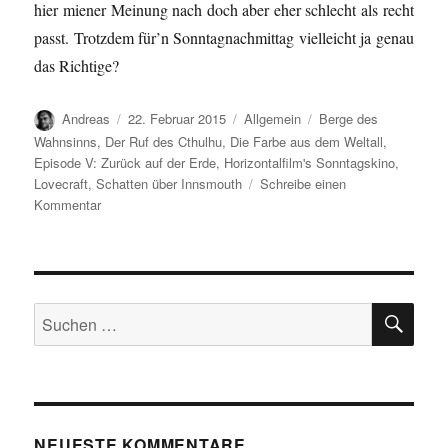
hier miener Meinung nach doch aber eher schlecht als recht
passt. Trotzdem für’n Sonntagnachmittag vielleicht ja genau
das Richtige?
Autor
Veröffentlicht
Kategorien
Schlagwörter
Andreas
22. Februar 2015
Allgemein
Berge des
am
Wahnsinns
,
Der Ruf des Cthulhu
,
Die Farbe aus dem Weltall
,
Episode V: Zurück auf der Erde
,
Horizontalfilm's Sonntagskino
,
Lovecraft
,
Schatten über Innsmouth
Schreibe einen
zu
Kommentar
Dagon…
SU
Suchen
nach:
NEUESTE KOMMENTARE