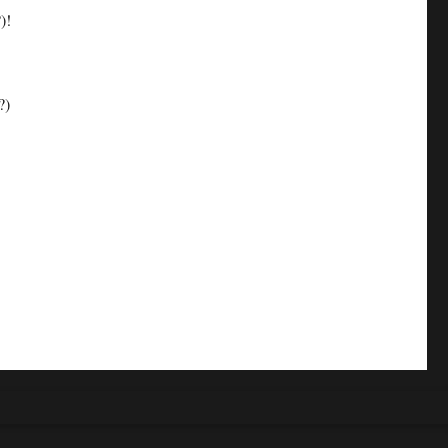
)!
?)