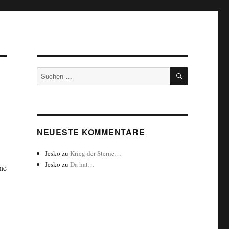
SUCHEN
Suchen
nach:
NEUESTE KOMMENTARE
Jesko
zu
Krieg der Sterne…
Jesko
zu
Da hat…
ne