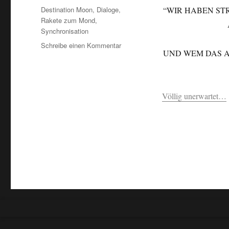
Schlagwörter
Destination Moon
,
Dialoge
,
“WIR HABEN STR
Rakete zum Mond
,
Synchronisation
zu
Schreibe einen Kommentar
UND WEM DAS A
“Endstation
Mars”…
Völlig unerwartet…