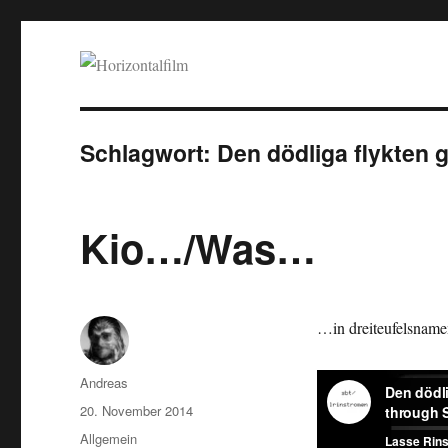
Horizontalfilm
SciFi, Horror, B-Movies, Stop-Motion, Animation, Musik
Schlagwort:
Den dödliga flykten 
Kio…/Was…
…in dreiteufelsname
Autor
Andreas
Veröffentlicht
20. November 2014
am
Kategorien
Allgemein