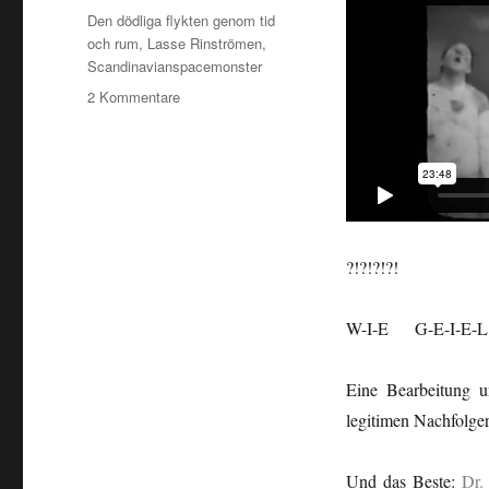
Schlagwörter
Den dödliga flykten genom tid
och rum
,
Lasse Rinströmen
,
Scandinavianspacemonster
zu
2 Kommentare
Kio…/Was…
?!?!?!?!
W-I-E G-E-I-E-
Eine Bearbeitung 
legitimen Nachfolger
Und das Beste:
Dr.