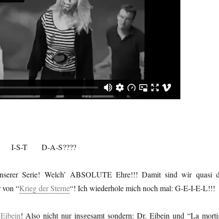
L I-S-T D-A-S????
unserer Serie! Welch’ ABSOLUTE Ehre!!! Damit sind wir quasi d
 von “
Krieg der Sterne
“! Ich wiederhole mich noch mal: G-E-I-E-L!!!
 Eibein
! Also nicht nur insgesamt sondern: Dr. Eibein und “La morti