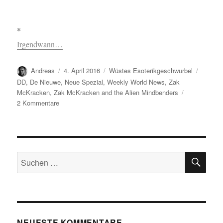
*
Irgendwann…
Autor
Veröffentlicht
Kategorien
Schlag
Andreas
4. April 2016
Wüstes Esoterikgeschwurbel
am
DD
,
De Nieuwe
,
Neue Spezial
,
Weekly World News
,
Zak
McKracken
,
Zak McKracken and the Alien Mindbenders
zu
2 Kommentare
Neue
Spezial…
SU
Suchen
nach:
NEUESTE KOMMENTARE