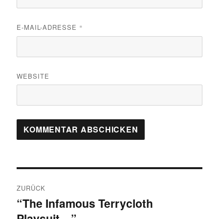
E-MAIL-ADRESSE
*
WEBSITE
Beitragsnavigation
ZURÜCK
“The Infamous Terrycloth
Vorheriger
Playsuit…”
Beitrag: