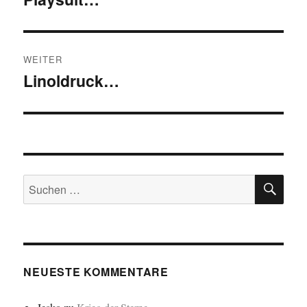
WEITER
Linoldruck…
Nächster
Beitrag:
SU
Suchen
nach:
NEUESTE KOMMENTARE