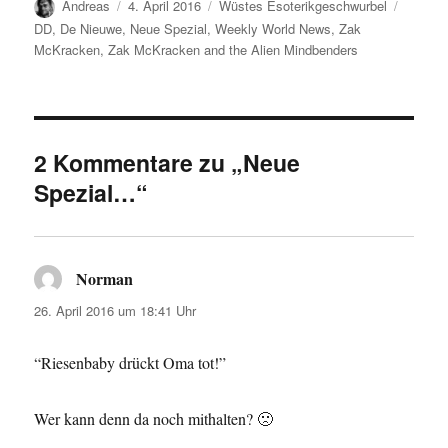
Autor
Veröffentlicht
Kategorien
Schlag
Andreas
4. April 2016
Wüstes Esoterikgeschwurbel
am
DD
,
De Nieuwe
,
Neue Spezial
,
Weekly World News
,
Zak
McKracken
,
Zak McKracken and the Alien Mindbenders
2 Kommentare zu „Neue
Spezial…“
Norman
sagt:
26. April 2016 um 18:41 Uhr
“Riesenbaby drückt Oma tot!”
Wer kann denn da noch mithalten? 🙁