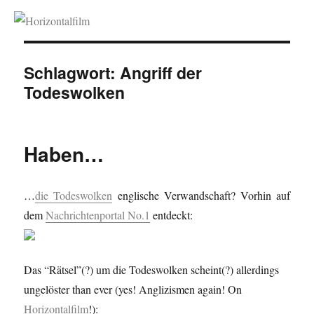
Horizontalfilm
Schlagwort:
Angriff der
Todeswolken
Haben…
…
die Todeswolken
englische Verwandschaft? Vorhin auf
dem
Nachrichtenportal No.1
entdeckt:
Das “Rätsel”(?) um die Todeswolken scheint(?) allerdings
ungelöster than ever (yes! Anglizismen again! On
Horizontalfilm
!):