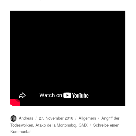
Autor
Veröffentlicht
Kategorien
Schlagwörter
Andreas
27. November 2016
Allgemein
Angriff der
am
Todeswolken
,
Atako de la Mortonuboj
,
GMX
Schreibe einen
zu
Kommentar