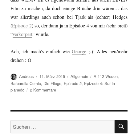
Film zu machen, da doch einige Brüche drin wären… das
war allerdings auch schon bei Tjark als (echter) Hedges
(
Episode 2
) so, der dann ja in Episdoe 4 von mir (sehr breit)
“
verkörpert
” wurde.
Ach, ich mach’s einfach wie
George
;-)! Alles neu/mehr
drehen :-O
Autor
Veröffentlicht
Kategorien
Schlagwörter
Andreas
11. März 2015
Allgemein
A-112 Wesen
,
am
Barbarella Comic
,
Die Fliege
,
Epizodo 2
,
Epizodo 4: Sur la
zu
planedo
2 Kommentare
A-
112
Wesen
Entwürfe…
SU
Suchen
nach: