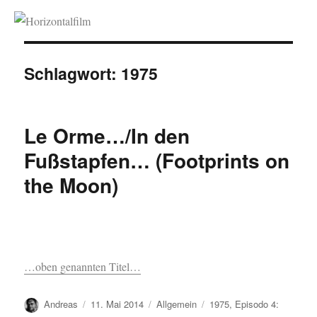
Horizontalfilm
Schlagwort:
1975
Le Orme…/In den
Fußstapfen… (Footprints on
the Moon)
…oben genannten Titel…
Autor
Veröffentlicht
Kategorien
Schlagwörter
Andreas
11. Mai 2014
Allgemein
1975
,
Episodo 4: