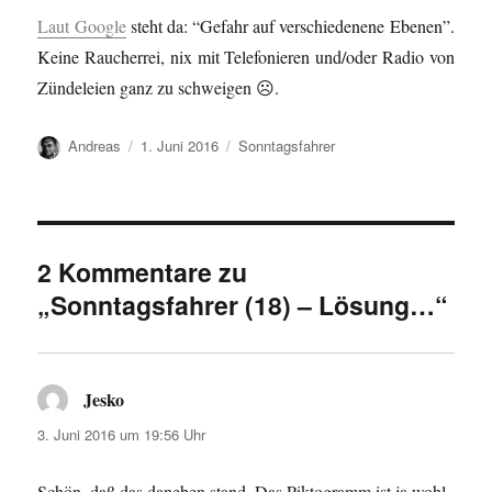
Laut Google
steht da: “Gefahr auf verschiedenene Ebenen”.
Keine Raucherrei, nix mit Telefonieren und/oder Radio von
Zündeleien ganz zu schweigen ☹️.
Autor
Veröffentlicht
Kategorien
Andreas
1. Juni 2016
Sonntagsfahrer
am
2 Kommentare zu
„Sonntagsfahrer (18) – Lösung…“
Jesko
sagt:
3. Juni 2016 um 19:56 Uhr
Schön, daß das daneben stand. Das Piktogramm ist ja wohl