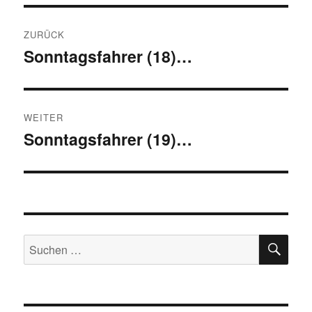
Beitragsnavigation
ZURÜCK
Sonntagsfahrer (18)…
Vorheriger
Beitrag:
WEITER
Sonntagsfahrer (19)…
Nächster
Beitrag:
SU
Suchen
nach: