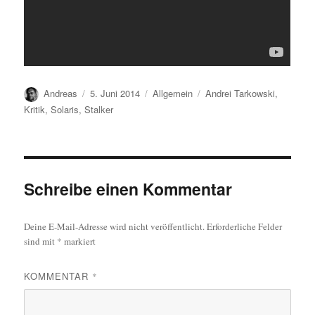
Autor
Veröffentlicht
Kategorien
Schlagwörter
Andreas
5. Juni 2014
Allgemein
Andrei Tarkowski
,
am
Kritik
,
Solaris
,
Stalker
Schreibe einen Kommentar
Deine E-Mail-Adresse wird nicht veröffentlicht.
Erforderliche Felder
sind mit
*
markiert
KOMMENTAR
*