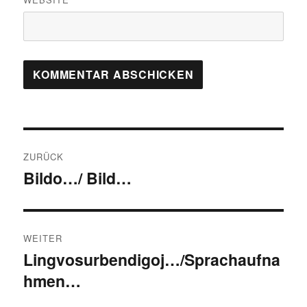
Beitragsnavigation
ZURÜCK
Bildo…/ Bild…
Vorheriger
Beitrag:
WEITER
Lingvosurbendigoj…/Sprachaufna
Nächster
hmen…
Beitrag: