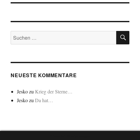
SU
Suchen
nach:
NEUESTE KOMMENTARE
Jesko
zu
Krieg der Sterne…
Jesko
zu
Da hat…
"Cookie"-Einstellungen