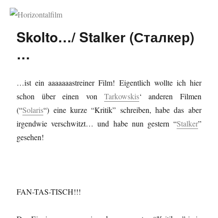
Horizontalfilm
Skolto…/ Stalker (Сталкер)
…
…ist ein aaaaaaastreiner Film! Eigentlich wollte ich hier
schon über einen von
Tarkowskis
‘ anderen Filmen
(“
Solaris
“) eine kurze “Kritik” schreiben, habe das aber
irgendwie verschwitzt… und habe nun gestern “
Stalker
”
gesehen!
FAN-TAS-TISCH!!!