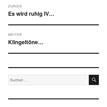
Beitragsnavigation
ZURÜCK
Es wird ruhig IV…
Vorheriger
Beitrag:
WEITER
Klingeltöne…
Nächster
Beitrag:
SU
Suchen
nach: