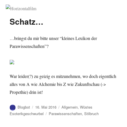
Horizontalfilm
Schatz…
…bringst du mir bitte unser “kleines Lexikon der
Parawissenschaften”?
War leider(?) zu geizig es mitzunehmen, wo doch eigentlich
alles von A wie Alchemie bis Z wie Zukunftschau (->
Propethie) drin ist!
Autor
Veröffentlicht
Kategorien
Blogbot
16. Mai 2016
Allgemein
,
Wüstes
am
Schlagwörter
Esoterikgeschwurbel
Parawissenschaften
,
Stilbruch