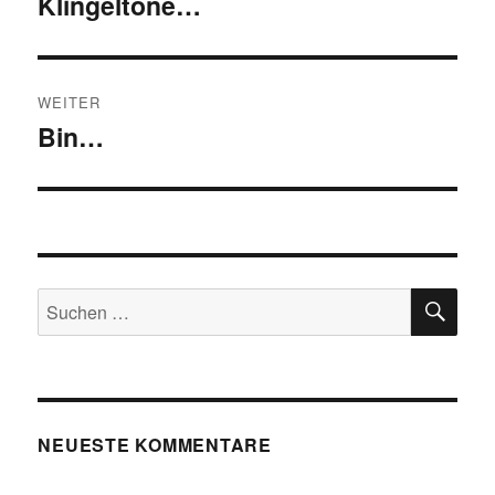
Klingeltöne…
Vorheriger
Beitrag:
WEITER
Bin…
Nächster
Beitrag:
SU
Suchen
nach:
NEUESTE KOMMENTARE