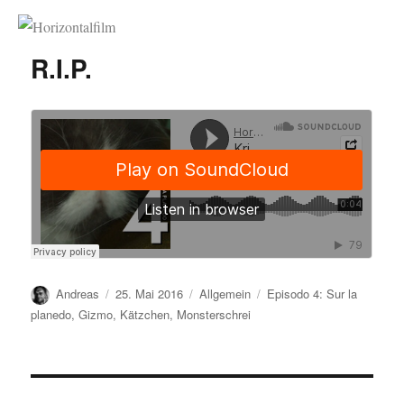
Horizontalfilm
R.I.P.
Autor
Veröffentlicht
Kategorien
Schlagwörter
Andreas
25. Mai 2016
Allgemein
Episodo 4: Sur la
am
planedo
,
Gizmo
,
Kätzchen
,
Monsterschrei