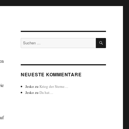
SUCHEN
Suchen
nach:
en
NEUESTE KOMMENTARE
ie
Jesko
zu
Krieg der Sterne…
Jesko
zu
Da hat…
uf