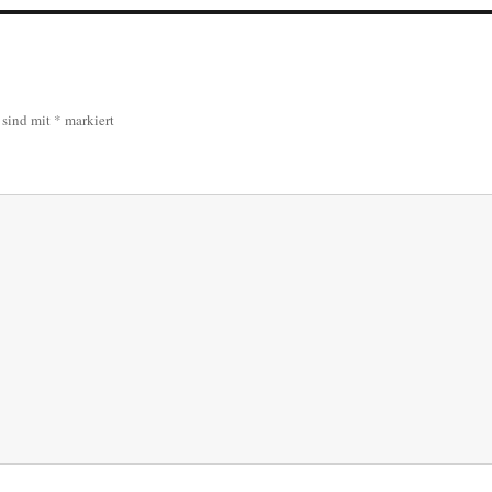
r sind mit
*
markiert