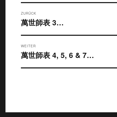
Beitragsnavigation
ZURÜCK
萬世師表 3…
Vorheriger
Beitrag:
WEITER
萬世師表 4, 5, 6 & 7…
Nächster
Beitrag: