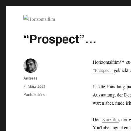
Horizontalfilm
SciFi, Horror, B-Movies, Stop-Motion, Animation, Musik
“Prospect”…
Horizontalfilm™ eue
“Prospect”
gekuckt u
Autor
Andreas
Veröffentlicht
7. März 2021
Ja, die Handlung pas
am
Kategorien
Pantoffelkino
Ausstattung, der De
waren aber, finde ich,
Den
Kurzfilm
, der 
YouTube angucken: