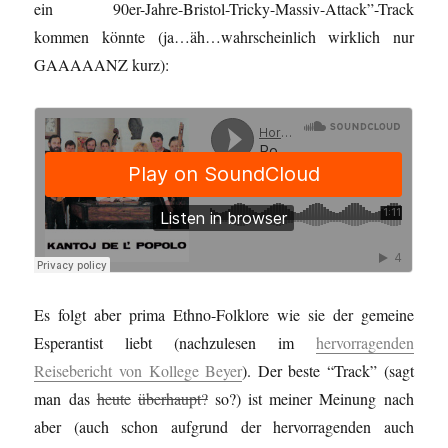
ein 90er-Jahre-Bristol-Tricky-Massiv-Attack”-Track
kommen könnte (ja…äh…wahrscheinlich wirklich nur
GAAAAANZ kurz):
Es folgt aber prima Ethno-Folklore wie sie der gemeine
Esperantist liebt (nachzulesen im
hervorragenden
Reisebericht von Kollege Beyer
). Der beste “Track” (sagt
man das
heute
überhaupt?
so?) ist meiner Meinung nach
aber (auch schon aufgrund der hervorragenden auch