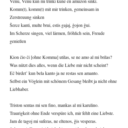
Venu, Venu kun mi trinki kune en amuzon sinki.
Komm(t), komm(t) mit mir trinken, gemeinsam in
Zerstreuung sinken
Ŝerce kanti, multe brui, estis gajaj, ĝojon ĝui.
Im Scherze singen, viel lärmen, fröhlich sein, Freude
genießen
Kion ĉio ĉi [ohne Komma] utilas, se ne amo al mi brilas?
Was nützt dies alles, wenn die Liebe mir nicht scheint?
Eĉ birdet’ kun bela kanto ja ne restas sen amanto.
Selbst ein Vöglein mit schönem Gesang bleibt ja nicht ohne
Liebhaber.
Triston sentas mi sen fino, mankas al mi karulino.
Traurigkeit ohne Ende verspüre ich, mir fehlt eine Liebste.
Jam de tagoj mi suferas, ne eltenos, ĝis vesperas.