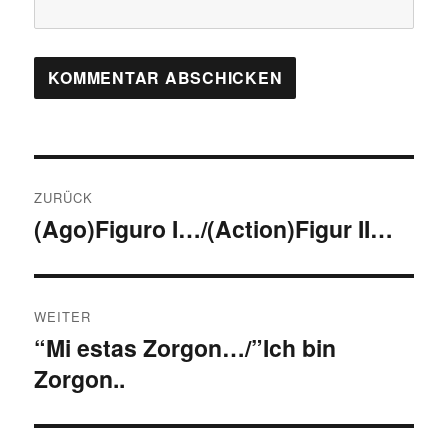
Beitragsnavigation
ZURÜCK
(Ago)Figuro I…/(Action)Figur II…
Vorheriger
Beitrag:
WEITER
“Mi estas Zorgon…/”Ich bin
Nächster
Zorgon..
Beitrag: