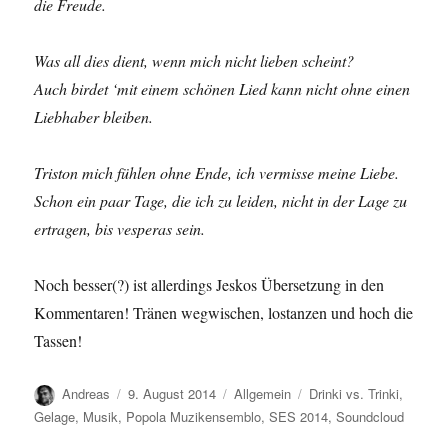
die Freude.
Was all dies dient, wenn mich nicht lieben scheint?
Auch birdet ‘mit einem schönen Lied kann nicht ohne einen
Liebhaber bleiben.
Triston mich fühlen ohne Ende, ich vermisse meine Liebe.
Schon ein paar Tage, die ich zu leiden, nicht in der Lage zu
ertragen, bis vesperas sein.
Noch besser(?) ist allerdings Jeskos Übersetzung in den
Kommentaren! Tränen wegwischen, lostanzen und hoch die
Tassen!
Autor
Veröffentlicht
Kategorien
Schlagwörter
Andreas
9. August 2014
Allgemein
Drinki vs. Trinki
,
am
Gelage
,
Musik
,
Popola Muzikensemblo
,
SES 2014
,
Soundcloud