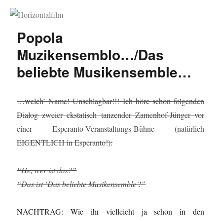
Horizontalfilm
Popola
Muzikensemblo…/Das
beliebte Musikensemble…
…welch’ Name! Unschlagbar!!! Ich höre schon folgenden
Dialog zweier ekstatisch tanzender Zamenhof-Jünger vor
einer Esperanto-Veranstaltungs-Bühne (natürlich
EIGENTLICH in Esperanto!):
“He, wer ist das?”
“Das ist ‘Das beliebte Musikensemble’!”
NACHTRAG: Wie ihr vielleicht ja schon in den