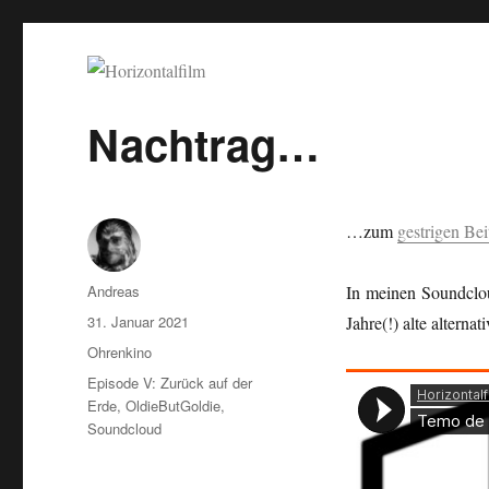
Horizontalfilm
SciFi, Horror, B-Movies, Stop-Motion, Animation, Musik
Nachtrag…
…zum
gestrigen Bei
Autor
Andreas
In meinen Soundclou
Veröffentlicht
31. Januar 2021
Jahre(!) alte alterna
am
Kategorien
Ohrenkino
Schlagwörter
Episode V: Zurück auf der
Erde
,
OldieButGoldie
,
Soundcloud