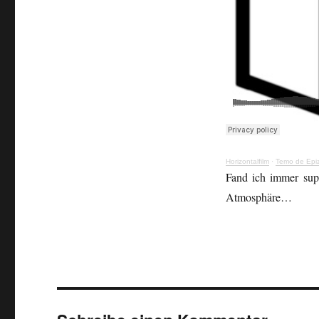
Horizontalfilm
·
Temo de Epi
Fand ich immer sup
Atmosphäre…