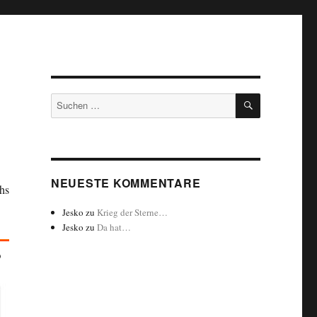
SUCHEN
Suchen
nach:
NEUESTE KOMMENTARE
hs
Jesko
zu
Krieg der Sterne…
Jesko
zu
Da hat…