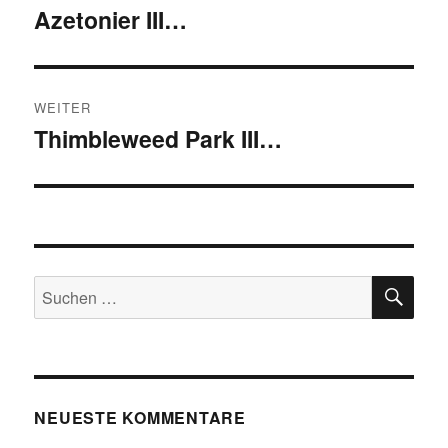
Azetonier III…
Vorheriger
Beitrag:
WEITER
Thimbleweed Park III…
Nächster
Beitrag:
SU
Suchen
nach:
NEUESTE KOMMENTARE