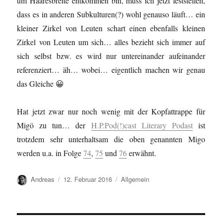
um Haaresbreite entkommen bin, muss ich jetzt feststellen,
dass es in anderen Subkulturen(?) wohl genauso läuft… ein
kleiner Zirkel von Leuten schart einen ebenfalls kleinen
Zirkel von Leuten um sich… alles bezieht sich immer auf
sich selbst bzw. es wird nur untereinander aufeinander
referenziert… äh… wobei… eigentlich machen wir genau
das Gleiche 😀
Hat jetzt zwar nur noch wenig mit der Kopfattrappe für
Migö zu tun… der
H.P.Pod(!)cast Literary Podast
ist
trotzdem sehr unterhaltsam die oben genannten Migo
werden u.a. in Folge
74
,
75
und
76
erwähnt.
Autor
Veröffentlicht
Kategorien
Andreas
12. Februar 2016
Allgemein
am