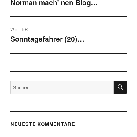
Norman mach’ nen Blog…
Vorheriger
Beitrag:
WEITER
Sonntagsfahrer (20)…
Nächster
Beitrag:
SU
Suchen
nach:
NEUESTE KOMMENTARE