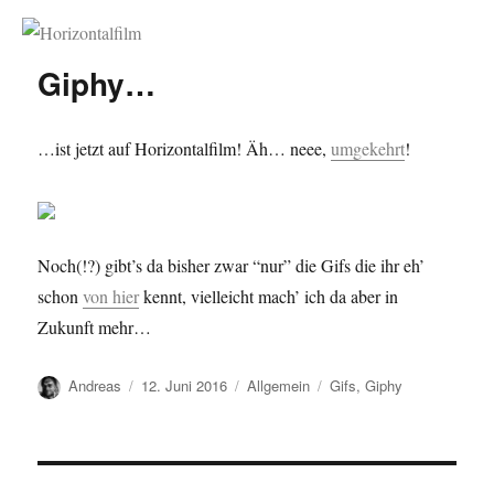
Horizontalfilm
Giphy…
…ist jetzt auf Horizontalfilm! Äh… neee,
umgekehrt
!
Noch(!?) gibt’s da bisher zwar “nur” die Gifs die ihr eh’
schon
von hier
kennt, vielleicht mach’ ich da aber in
Zukunft mehr…
Autor
Veröffentlicht
Kategorien
Schlagwörter
Andreas
12. Juni 2016
Allgemein
Gifs
,
Giphy
am