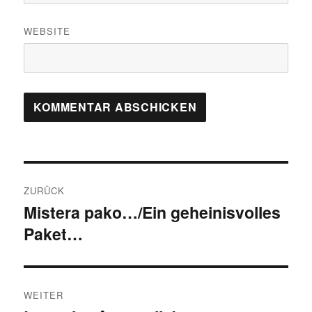
WEBSITE
Beitragsnavigation
ZURÜCK
Mistera pako…/Ein geheinisvolles
Vorheriger
Paket…
Beitrag:
WEITER