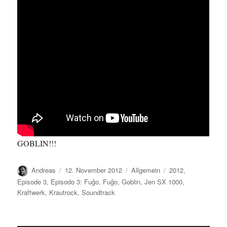
GOBLIN!!!
Autor
Veröffentlicht
Kategorien
Schlagwörter
Andreas
12. November 2012
Allgemein
2012
,
am
Episode 3
,
Episodo 3: Fuĝo
,
Fuĝo
,
Goblin
,
Jen SX 1000
,
Kraftwerk
,
Krautrock
,
Soundtrack