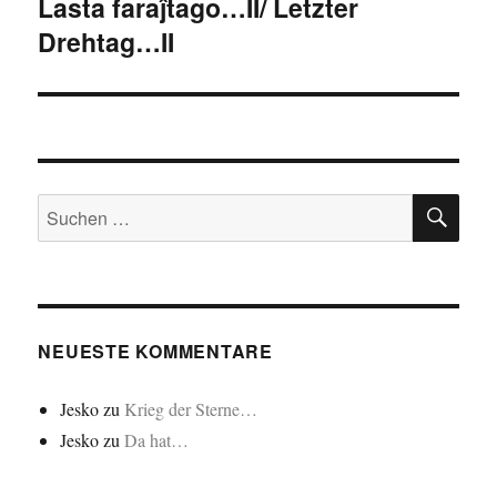
Lasta faraĵtago…II/ Letzter
Nächster
Drehtag…II
Beitrag:
SU
Suchen
nach:
NEUESTE KOMMENTARE
Jesko
zu
Krieg der Sterne…
Jesko
zu
Da hat…