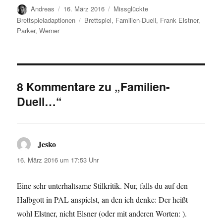
Autor
Veröffentlicht
Kategorien
Andreas
16. März 2016
Missglückte
am
Schlagwörter
Brettspieladaptionen
Brettspiel
,
Familien-Duell
,
Frank Elstner
,
Parker
,
Werner
8 Kommentare zu „Familien-
Duell…“
Jesko
sagt:
16. März 2016 um 17:53 Uhr
Eine sehr unterhaltsame Stilkritik. Nur, falls du auf den
Halbgott in PAL anspielst, an den ich denke: Der heißt
wohl Elstner, nicht Elsner (oder mit anderen Worten: ).