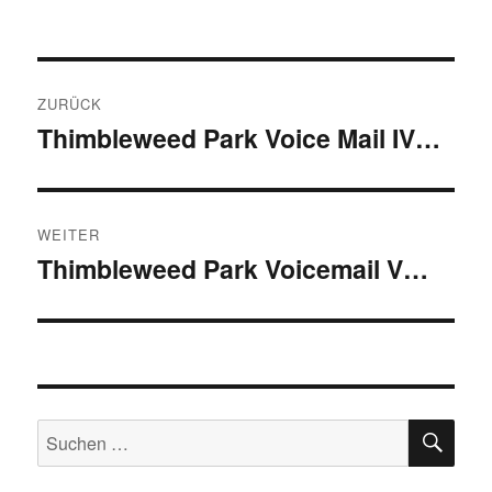
Beitragsnavigation
ZURÜCK
Thimbleweed Park Voice Mail IV…
Vorheriger
Beitrag:
WEITER
Thimbleweed Park Voicemail V…
Nächster
Beitrag:
SU
Suchen
nach: