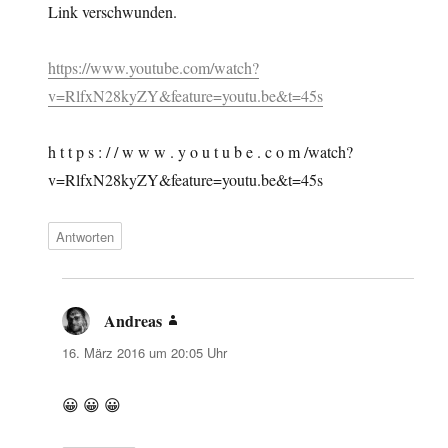
Link verschwunden.
https://www.youtube.com/watch?
v=RlfxN28kyZY&feature=youtu.be&t=45s
h t t p s : / / w w w . y o u t u b e . c o m /watch?
v=RlfxN28kyZY&feature=youtu.be&t=45s
Antworten
Andreas
sagt:
16. März 2016 um 20:05 Uhr
😀 😀 😀