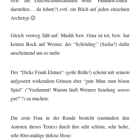
bzw. die Durchschnittsfamilien beim “Familien-Duell”
darstellen… da lohnt(?) evtl. ein Blich auf jeden einzelnen
Archetyp 😉
Gleich vorweg fällt auf: Muddi bzw. Oma ist tot, bzw. hat
keinen Bock auf Werner, der “Schönling” (Sasha?) dafür
anscheinend um so mehr:
Der “Dicke Frank Elstner” (geile Brille!) scheint mit seinem
aufgesetzt wirkendem Grinsen eher “gute Mine zum bösen
Spiel” (“Verdammt! Warum läuft Werners Sendung soooo
gut?”?) zu machen:
Die erste Frau in der Runde besticht (zumindest den
Autoren dieses Textes) durch ihre sehr schöne, sehr hohe,
sehr 80er-mäßige türkise Hose: