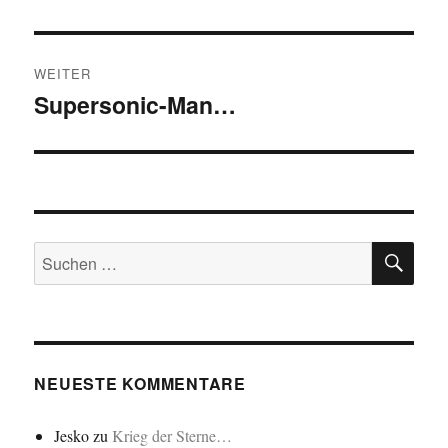
Beitrag:
WEITER
Supersonic-Man…
Nächster
Beitrag:
SU
Suchen
nach:
NEUESTE KOMMENTARE
Jesko
zu
Krieg der Sterne…