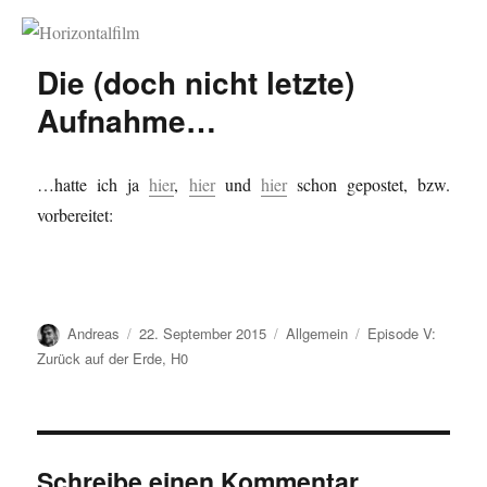
Horizontalfilm
Die (doch nicht letzte)
Aufnahme…
…hatte ich ja
hier
,
hier
und
hier
schon gepostet, bzw.
vorbereitet:
Autor
Veröffentlicht
Kategorien
Schlagwörter
Andreas
22. September 2015
Allgemein
Episode V:
am
Zurück auf der Erde
,
H0
Schreibe einen Kommentar