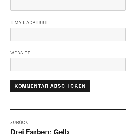
E-MAIL-ADRESSE
*
WEBSITE
Beitragsnavigation
ZURÜCK
Drei Farben: Gelb
Vorheriger