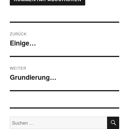
Beitragsnavigation
ZURÜCK
Einige…
Vorheriger
Beitrag:
WEITER
Grundierung…
Nächster
Beitrag:
SU
Suchen
nach: