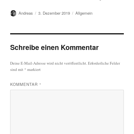
Autor
Veröffentlicht
Kategorien
Andreas
3. Dezember 2019
Allgemein
am
Schreibe einen Kommentar
Deine E-Mail-Adresse wird nicht veröffentlicht.
Erforderliche Felder
sind mit
*
markiert
KOMMENTAR
*