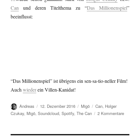
Can
und deren Titelthema zu “
Das Millionenspiel
”
beeinflusst:
“Das Millionenspiel” ist übrigens ein sen-sa-tio-neller Film!
Auch
wieder
ein Villen-Kanidat!
Autor
Veröffentlicht
Kategorien
Schlagwörter
Andreas
12. Dezember 2016
Migö
Can
,
Holger
am
zu
Czukay
,
Migö
,
Soundcloud
,
Spotify
,
The Can
2 Kommentare
“Die
Jagd”…