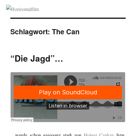
Horizontalfilm
Schlagwort:
The Can
“Die Jagd”…
…wurde schon gaaaaanz stark von
Holger Czukay
bzw.