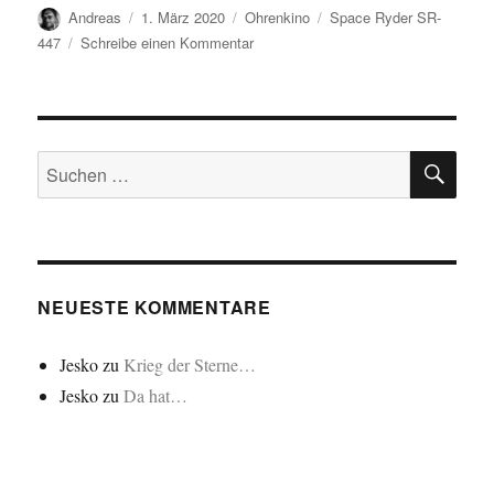
Autor
Veröffentlicht
Kategorien
Schlagwörter
Andreas
1. März 2020
Ohrenkino
Space Ryder SR-
am
zu
447
Schreibe einen Kommentar
Space
Ryder
SR-
447…
SU
Suchen
nach:
NEUESTE KOMMENTARE
Jesko
zu
Krieg der Sterne…
Jesko
zu
Da hat…