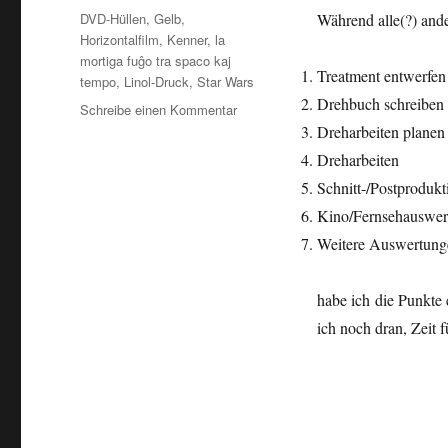
Schlagwörter
DVD-Hüllen
,
Gelb
,
Während alle(?) ande
Horizontalfilm
,
Kenner
,
la
mortiga fuĝo tra spaco kaj
Treatment entwerfen
tempo
,
Linol-Druck
,
Star Wars
Drehbuch schreiben
zu
Schreibe einen Kommentar
Linoldruck…
Dreharbeiten planen
Dreharbeiten
Schnitt-/Postprodukt
Kino/Fernsehauswer
Weitere Auswertung
habe ich die Punkte
ich noch dran, Zeit 