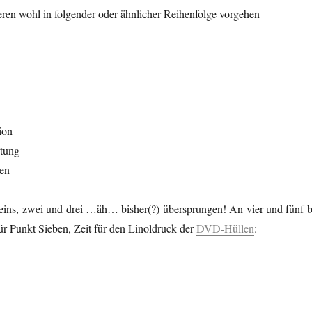
ren wohl in folgender oder ähnlicher Reihenfolge vorgehen
ion
tung
en
 eins, zwei und drei …äh… bisher(?) übersprungen! An vier und fünf b
für Punkt Sieben, Zeit für den Linoldruck der
DVD-Hüllen
: