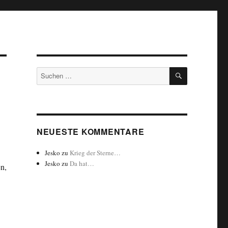
SUCHEN
Suchen
nach:
NEUESTE KOMMENTARE
Jesko
zu
Krieg der Sterne…
Jesko
zu
Da hat…
n,