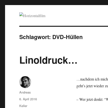
Horizontalfilm
SciFi, Horror, B-Movies, Stop-Motion, Animation, Musik
Schlagwort:
DVD-Hüllen
Linoldruck…
…nachdem ich mich w
geht’s jetzt wieder z
Autor
Andreas
Veröffentlicht
6. April 2016
– Wer jetzt denkt: “W
am
Kategorien
Keller