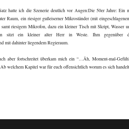
atz hatte ich die Szenerie deutlich vor Augen:Die 50er Jahre: Ein m
er Raum, ein riesiger gußeiserner Mikroständer (mit eingeschlagene
amt riesigem Mikrofon, dazu ein kleiner Tisch mit Skript, Wasser u
an sitzt ein kleiner alter Herr in Weste. Ihm gegenüber d
d mit dahinter liegendem Regieraum.
uch aber fortschreitet überkam mich ein “…Äh, Moment-mal-Gefühl
Ab welchem Kapitel war für euch offensichtlich worum es sich handel