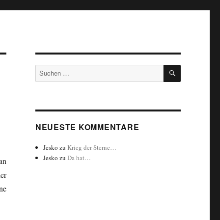
SUCHEN
Suchen
nach:
NEUESTE KOMMENTARE
Jesko
zu
Krieg der Sterne…
Jesko
zu
Da hat…
an
er
ne