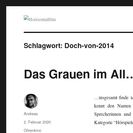
Horizontalfilm
SciFi, Horror, B-Movies, Stop-Motion, Animation, Musik
Schlagwort:
Doch-von-2014
Das Grauen im All
…insgesamt finde i
kennt den Namen d
Autor
Andreas
Sprecherinnen und
Veröffentlicht
2. Februar 2020
Kategorie “Hörspiele
am
Kategorien
Ohrenkino