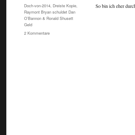
Schlagwörter
Doch-von-2014
,
Dreiste Kopie
,
So bin ich eher durch
Raymont Bryan schuldet Dan
O’Bannon & Ronald Shusett
Geld
zu
2 Kommentare
Das
Grauen
im
All…