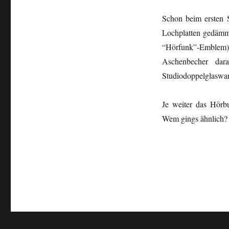
Schon beim ersten S
Lochplatten gedämmt
“Hörfunk”-Emblem) s
Aschenbecher dar
Studiodoppelglaswan
Je weiter das Hörb
Wem gings ähnlich? 