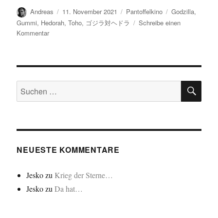
Autor
Veröffentlicht
Kategorien
Schlagwörter
Andreas
11. November 2021
Pantoffelkino
Godzilla
,
am
Gummi
,
Hedorah
,
Toho
,
ゴジラ対ヘドラ
Schreibe einen
zu
Kommentar
ゴ
ジ
ラ
対
SU
ヘ
Suchen
ド
nach:
ラ
NEUESTE KOMMENTARE
Jesko
zu
Krieg der Sterne…
Jesko
zu
Da hat…